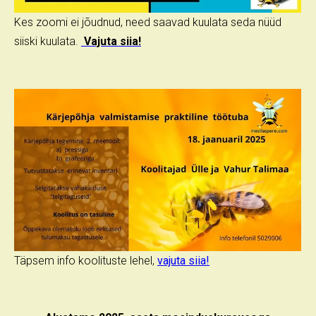
Kes zoomi ei jõudnud, need saavad kuulata seda nüüd
siiski kuulata.
Vajuta siia!
Täpsem info koolituste lehel,
vajuta siia!