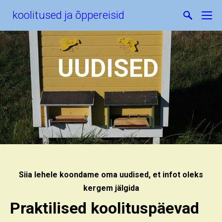
koolitused ja õppereisid
UUDISED
Siia lehele koondame oma uudised, et infot oleks
kergem jälgida
Praktilised koolituspäevad