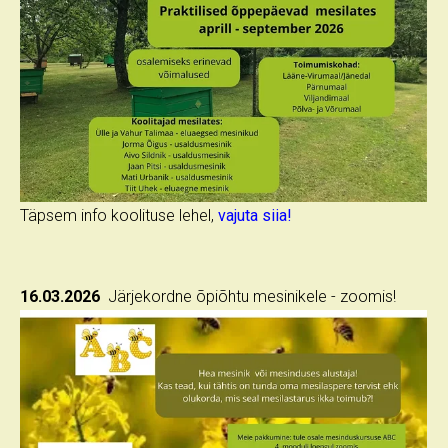
Täpsem info koolituse lehel,
vajuta siia!
16.03.2026
Järjekordne õpiõhtu mesinikele - zoomis!