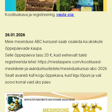
Koolituskava ja registreering,
vajuta siia
26.01.2026
Meie mesinduse ABC kursusel saab osaleda ka üksikute
õppepäevade kaupa.
Selle õppepäeva tasu 20 €, kuid eelnevalt tuleb
registreerida lehel: https://mesilaspere.com/koolitused-
mesinikele-ja-aiandushuvilistele/mesinduskursus-abc-2026
Sealt avaneb küll kogu õppekava, kuid liigu lõpuni ja vali
soovi korral vaid üks päev.