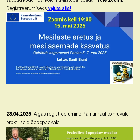
saadud kogemusi kõigi huvilistega jagada.
Tule zoomi!
Registreerumiseks
vajuta siia!
28.04.2025
Algas registreerumine Pärnumaal toimuvale
praktilisele õppepäevale