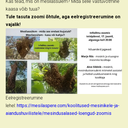
Kas tead, mis on mesilassülem? Mida selle vastuvõtmine
kaasa võib tuua?
Tule tasuta zoomi õhtule, aga eelregistreerumine on
vajalik!
Eelregistreerumine
lehel:
https://mesilaspere.com/koolitused-mesinikele-ja-
aiandushuvilistele/mesindusalased-loengud-zoomis