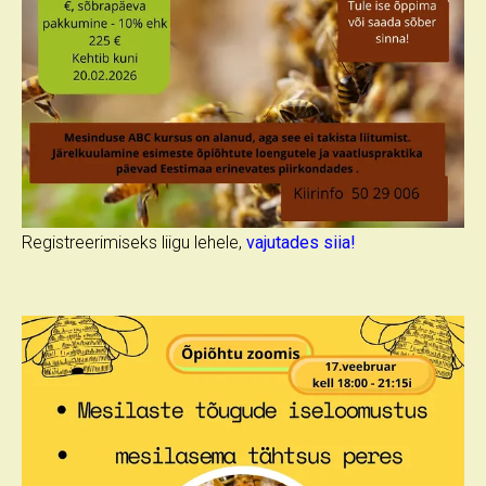
Registreerimiseks liigu lehele,
vajutades siia!