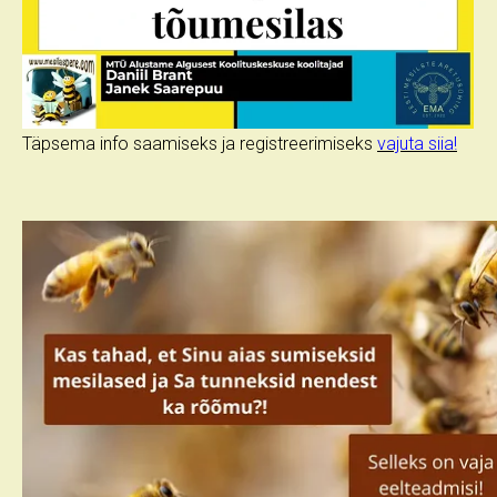
Täpsema info saamiseks ja registreerimiseks
vajuta siia!