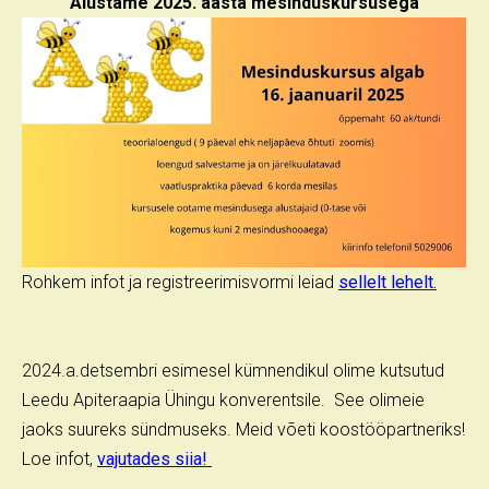
Alustame 2025. aasta mesinduskursusega
Rohkem infot ja registreerimisvormi leiad
sellelt lehelt.
2024.a.detsembri esimesel kümnendikul olime kutsutud
Leedu Apiteraapia Ühingu konverentsile. See olimeie
jaoks suureks sündmuseks. Meid võeti koostööpartneriks!
Loe infot,
vajutades siia!