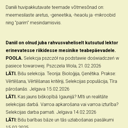
Daniili huvipakkutavate teemade võtmesõnad on:
meemesilaste aretus, -geneetika, -heaolu ja -mikroobid
ning "parim" mesindamisviis.
Daniil on olnud juba rahvusvaheliselt kutsutud lektor
erinevatesse riikidesse mesinike teabepäevadele.
POOLA
.
Selekcja pszczół na podstawie doświadczeń w
pasiece towarowej. Pszczela Wola, 21.02.2026
LÄTI
.
Bišu selekcija. Teorija: Bioloģija, Ģenētika. Prakse:
Vērtēšana, Vērtēšanas kritēriji, Selekcijas populācija, Tīra
pārošanās. Jelgava 15.02.2026
LÄTI
.
Kas jauns biškopībā Igaunijā? Mīti un realitāte
selekcijas darbā. Varroa apkarošana vai varroa izturība?
Selekcijas darba pamati. Jelgava 14.02.2026
LÄTI
:
Bišu barības bāze un tās uzlabošanas pasākumi
15.02.2025