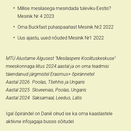
Millise mesilasega mesindada tuleviku-Eestis?
Mesinik Nr 4 2023
Oma Buckfast puhaspaarlast Mesinik Nr2 2022
Uus ajastu, uued nõuded Mesinik Nr1 2022
MTÜ Alustame Algusest "Mesilaspere Koolituskeskuse"
meeskonnaga liitus 2024.aastal ja on oma teadmisi
täiendanud järgmistel Erasmus+ õpirännetel:
Aastal 2026 Poolas, Tšehhis ja Ungaris
Aastal 2025 Sloveenias, Poolas, Ungaris
Aastal 2024 Saksamaal, Leedus, Lätis
Igal õpirändel on Daniil olnud ise ka oma kaaslastele
aktiivne infojagaja bussis sõitudel.