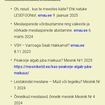
Oh, neiud… kus te meestes käite? Ehk natuke
LESEFOONist.
emau.ee
9. jaanuar 2025
Mesilasperede võrdsustamine ning väikeste ja
nõrkade mesilasperede abistamine.
emau.ee
6.
märts 2024
VSH – Varroaga Saab Hakkama!?
emau.ee
8.11.2023
Peakorje algab juba maikuus? Mesinik Nr1 2025
https://mesinikeliit.ee/kas-peakorje-algab-juba-
maikuus/
Lestakindel mesilane — Müüt või tegeliku? Mesinik Nr
1 2024
Õnnelikud mesilased, õnnelik mesinik Mesinik Nr 4
2024