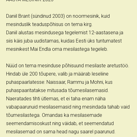
Daniil Brant (sündinud 2003) on noormesinik, kuid
mesinduslik teaduspõhisus on tema kirg.
Daniil alustas mesindusega tegelemist 12-aastasena ja
siis käis juba uudistamas, kuidas Eesti üks tuntumatest
mesinikest Mai Endla oma mesilastega tegeleb.
Nüüd on tema mesinduse põhisuund mesilaste aretustöö.
Hindab üle 200 tõupere, valib ja määrab leseliine
puhaspaarlatesse: Naissaar, Rammu ja Mohni, kus
puhaspaaritatakse mitusada tõumesilasemasid.
Naeratades tihti ütlemas, et ei taha enam näha
vabapaarunuid mesilasemasid ning mesindada tahab vaid
tõumesilastega. Omandas ka mesilasemade
seemendamisoskust ning väidab, et seemendatud
mesilasemad on sama head nagu saarel paarunud.