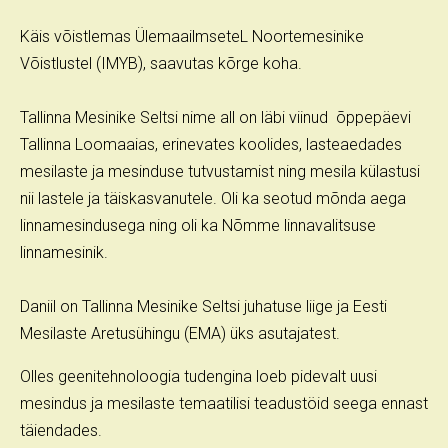
Käis võistlemas ÜlemaailmseteL Noortemesinike
Võistlustel (IMYB), saavutas kõrge koha.
Tallinna Mesinike Seltsi nime all on läbi viinud õppepäevi
Tallinna Loomaaias, erinevates koolides, lasteaedades
mesilaste ja mesinduse tutvustamist ning mesila külastusi
nii lastele ja täiskasvanutele. Oli ka seotud mõnda aega
linnamesindusega ning oli ka Nõmme linnavalitsuse
linnamesinik.
Daniil on Tallinna Mesinike Seltsi juhatuse liige ja Eesti
Mesilaste Aretusühingu (EMA) üks asutajatest.
Olles geenitehnoloogia tudengina loeb pidevalt uusi
mesindus ja mesilaste temaatilisi teadustöid seega ennast
täiendades.