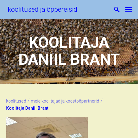
koolitused ja õppereisid
KOOLITAJA
DANIIL BRANT
/
/
koolitused
meie koolitajad ja koostööpartnerid
Koolitaja Daniil Brant