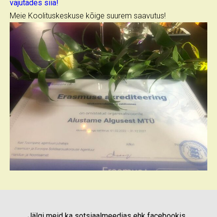
vajutades siia!
Meie Koolituskeskuse kõige suurem saavutus!
Jälgi meid ka sotsiaalmeedias ehk facebookis