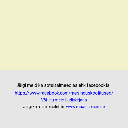
Jälgi meid ka sotsiaalmeedias ehk facebookis
https://www.facebook.com/mesinduskoolitused/
Või liitu meie Uudiskirjaga
Jälgi ka meie reisilehte
www.maaelureisid.ee