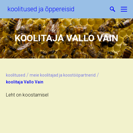
koolitused ja õppereisid
KOOLITAJA VALLO VAIN
/
/
koolitused
meie koolitajad ja koostööpartnerid
koolitaja Vallo Vain
Leht on koostamisel