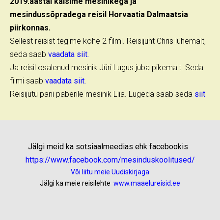
2019.aastal käisime mesinikega ja
mesindussõpradega reisil Horvaatia Dalmaatsia
piirkonnas.
Sellest reisist tegime kohe 2 filmi. Reisijuht Chris lühemalt,
seda saab
vaadata siit.
Ja reisil osalenud mesinik Jüri Lugus juba pikemalt. Seda
filmi saab
vaadata siit.
Reisijutu pani paberile mesinik Liia. Lugeda saab seda
siit
Jälgi meid ka sotsiaalmeedias ehk facebookis
https://www.facebook.com/mesinduskoolitused/
Või liitu meie Uudiskirjaga
Jälgi ka meie reisilehte
www.maaelureisid.ee