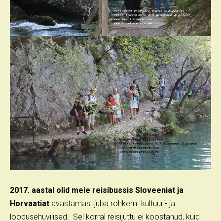
2017. aastal olid meie reisibussis Sloveeniat ja
Horvaatiat
avastamas juba rohkem kultuuri- ja
loodusehuvilised. Sel korral reisijuttu ei koostanud, kuid