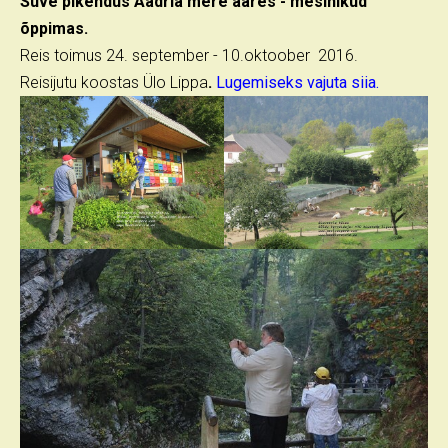
Suve pikendus Aadria mere ääres - mesinikud
õppimas.
Reis toimus 24. september - 10.oktoober 2016.
Reisijutu koostas Ülo Lippa
.
Lugemiseks vajuta siia.