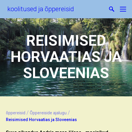
koolitused ja õppereisid
REISIMISED
HORVAATIAS JA
SLOVEENIAS
/
/
õppereisid
Õppereiside ajalugu
Reisimised Horvaatias ja Sloveenias