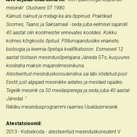
mesinik! Olustvere ST 1980.
Käinud, näinud ja midagi ka ära õppinud. Praktikad
Soomes, Taanis ja Saksamaal - seda juba eelmisel sajandil.
40 aastat olin koolmeister erinevates koolides. Kokku
kolmes kõrgkoolis õpitud. Põllumajanduslike eriainete,
bioloogia ja keemia õpetaja kvalifikatsioon. Esimesed 12
aastat töötasin mesindusõpetajana Jäneda ST-s, kusjuures
kooliraha maksin majandimesinikuna.
Atesteeritud mesinduskonsulendina sai läbi sõidetud pool
Eestit just algajaid mesinikke aidates ja mesilaid rajades.
Tegelik mesinik ca 50 mesilasperega ja seda juba 40 aastat
Jänedal. "
Riikliku mesindusprogrammi raames Usaldusmesinik.
Atestatsioonid:
2013 - Kutsekoda - atesteeritud mesinduskonsulent V