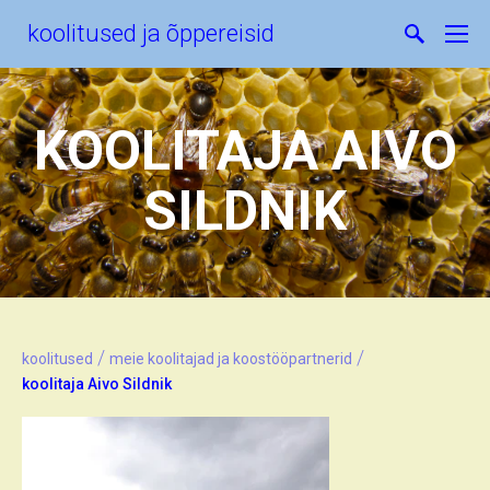
koolitused ja õppereisid
KOOLITAJA AIVO
SILDNIK
/
/
koolitused
meie koolitajad ja koostööpartnerid
koolitaja Aivo Sildnik