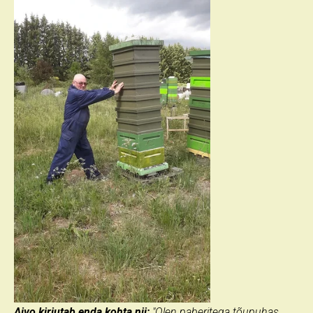
Aivo kirjutab enda kohta nii:
"Olen paberitega tõupuhas