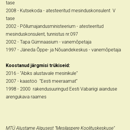
tase
2008 - Kutsekoda - atesteeritud mesinduskonsulent V
tase
2002 - Põllumajandusministeerium - atesteeritud
mesinduskonsulent, tunnistus nr.097
2002 - Tapa Gümnaasium - vanemõpetaja
1997 - Jäneda Õppe- ja Nõuandekeskus - vanemõpetaja
Koostanud järgmisi trükiseid:
2016 - "Abiks alustavale mesinikule"
2007 - kaastöö "Eesti meeraamat"
1998 - 2000 rakendusuuringud Eesti Vabariigi aianduse
arengukava raames
MTÜ Alustame Algusest "Mesilaspere Koolituskeskuse"