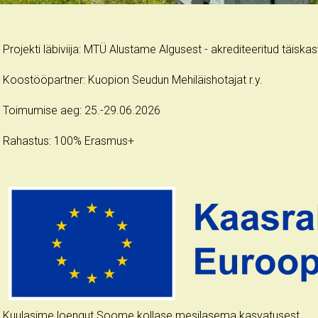
Projekti läbiviija: MTÜ Alustame Algusest - akrediteeritud täis
Koostööpartner: Kuopion Seudun Mehiläishotajat r.y.
Toimumise aeg: 25.-29.06.2026
Rahastus: 100% Erasmus+
Kuulasime loengut Soome kollase mesilasema kasvatusest.