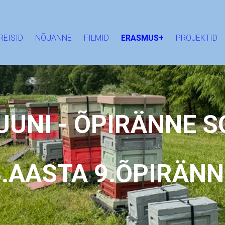
REISID
NÕUANNE
FILMID
ERASMUS+
PROJEKTID
UUNI - ÕPIRÄNNE
3.AASTA 9.ÕPIRÄNN