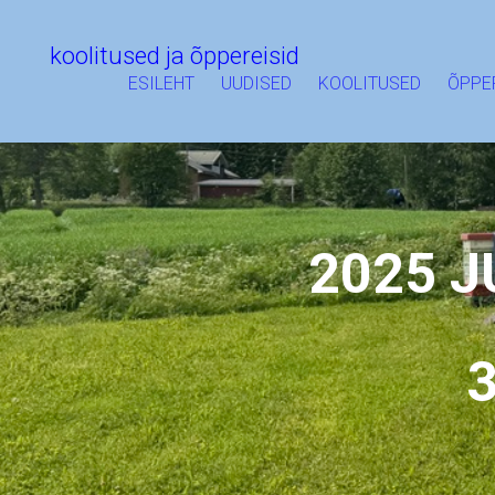
koolitused ja õppereisid
ESILEHT
UUDISED
KOOLITUSED
ÕPPE
2025 J