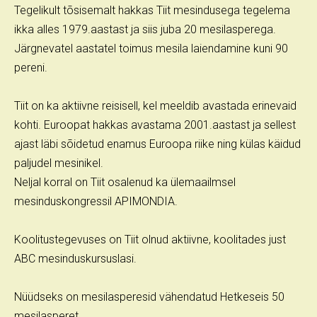
Tegelikult tõsisemalt hakkas Tiit mesindusega tegelema
ikka alles 1979.aastast ja siis juba 20 mesilasperega.
Järgnevatel aastatel toimus mesila laiendamine kuni 90
pereni.
Tiit on ka aktiivne reisisell, kel meeldib avastada erinevaid
kohti. Euroopat hakkas avastama 2001.aastast ja sellest
ajast läbi sõidetud enamus Euroopa riike ning külas käidud
paljudel mesinikel.
Neljal korral on Tiit osalenud ka ülemaailmsel
mesinduskongressil APIMONDIA.
Koolitustegevuses on Tiit olnud aktiivne, koolitades just
ABC mesinduskursuslasi.
Nüüdseks on mesilasperesid vähendatud Hetkeseis 50
mesilasperet.