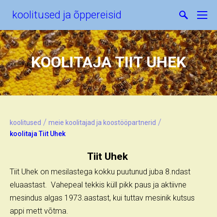
koolitused ja õppereisid
KOOLITAJA TIIT UHEK
/
/
koolitused
meie koolitajad ja koostööpartnerid
koolitaja Tiit Uhek
Tiit Uhek
Tiit Uhek on mesilastega kokku puutunud juba 8.ndast
eluaastast. Vahepeal tekkis küll pikk paus ja aktiivne
mesindus algas 1973.aastast, kui tuttav mesinik kutsus
appi mett võtma.