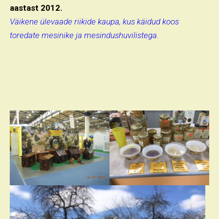
aastast 2012.
Väikene ülevaade riikide kaupa, kus käidud koos
toredate mesinike ja mesindushuvilistega.