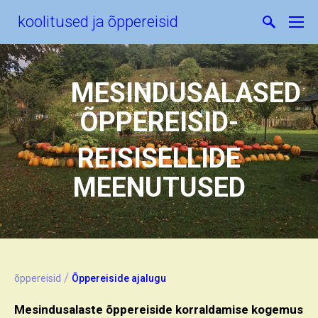
koolitused ja õppereisid
MESINDUSALASED
ÕPPEREISID-
REISISELLIDE
MEENUTUSED
/
õppereisid
Õppereiside ajalugu
Mesindusalaste õppereiside korraldamise kogemus