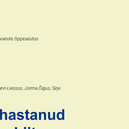
kasvanute õppeasutus
ann-Leissoo, Jorma Õigus, Sirje