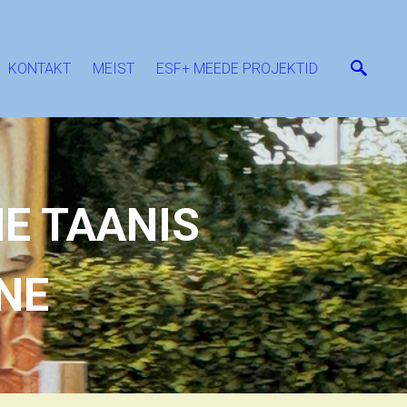
KONTAKT
MEIST
ESF+ MEEDE PROJEKTID
E TAANIS
NE