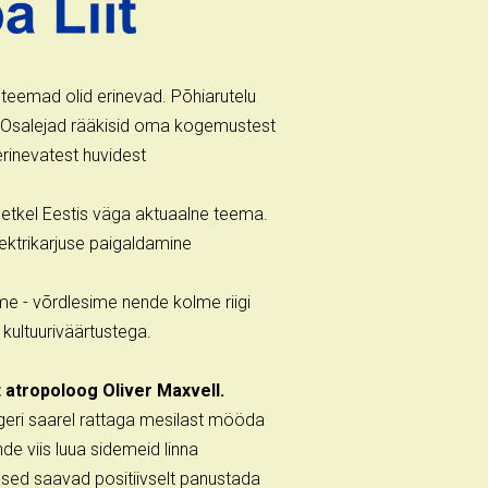
 teemad olid erinevad. Põhiarutelu
. Osalejad rääkisid oma kogemustest
erinevatest huvidest
hetkel Eestis väga aktuaalne teema.
lektrikarjuse paigaldamine
me - võrdlesime nende kolme riigi
 kultuuriväärtustega.
 atropoloog Oliver Maxvell.
ageri saarel rattaga mesilast mööda
nde viis luua sidemeid linna
lased saavad positiivselt panustada