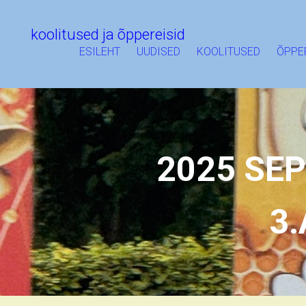
koolitused ja õppereisid
ESILEHT
UUDISED
KOOLITUSED
ÕPPE
2025 SE
3