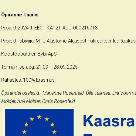
Õpiränne Taanis
Projekt 2024-1-EE01-KA121-ADU-000216713
Projekti läbiviija: MTÜ Alustame Algusest - akrediteeritud täis
Koostööpartner: Bybi ApS
Toimumise aeg: 21.09 - 28.09.2025
Rahastus: 100% Erasmus+
Õpirändel osalesid: Marianne Rosenfeld, Ülle Talimaa, Liia Vöörm
Mölder, Arvi Mölder, Chris Rosenfeld