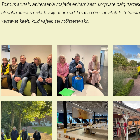
Toimus arutelu apiteraapia majade ehitamisest, korpuste paigutamise
oli näha, kuidas esitleti väljapanekuid, kuidas kõike huvilistele tutvustat
vastavat keelt, kuid vajalik sai mõistetavaks.