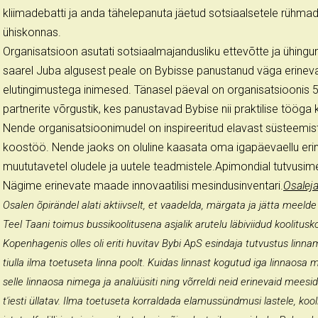
kliimadebatti ja anda tähelepanuta jäetud sotsiaalsetele rühmad
ühiskonnas.
Organisatsioon asutati sotsiaalmajandusliku ettevõtte ja ühingu
saarel Juba algusest peale on Bybisse panustanud väga erineva 
elutingimustega inimesed. Tänasel päeval on organisatsioonis 5 t
partnerite võrgustik, kes panustavad Bybise nii praktilise tööga ku
Nende organisatsioonimudel on inspireeritud elavast süsteemist, 
koostöö. Nende jaoks on oluline kaasata oma igapäevaellu erine
muututavetel oludele ja uutele teadmistele.Apimondial tutvusime
Nägime erinevate maade innovaatilisi mesindusinventari.
Osaleja
Osalen õpirändel alati aktiivselt, et vaadelda, märgata ja jätta meelde 
Teel Taani toimus bussikoolitusena asjalik arutelu läbiviidud koolitu
Kopenhagenis olles oli eriti huvitav Bybi ApS esindaja tutvustus linna
tiulla ilma toetuseta linna poolt. Kuidas linnast kogutud iga linnaosa mes
selle linnaosa nimega ja analüüsiti ning võrreldi neid erinevaid meesi
t'iesti üllatav. Ilma toetuseta korraldada elamussündmusi lastele, koo