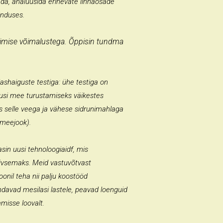
dada, analüüsida erinevate linnaosade
induses.
imise võimalustega. Õppisin tundma
ashaiguste testiga: ühe testiga on
lusi mee turustamiseks väikestes
s selle veega ja vähese sidrunimahlaga
 meejook).
sin uusi tehnoloogiaidf, mis
iivsemaks. Meid vastuvõtvast
oonil teha nii palju koostööd
ndavad mesilasi lastele, peavad loenguid
misse loovalt.