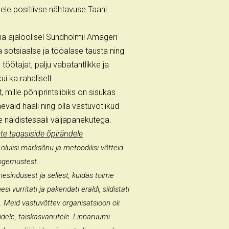
ele positiivse nähtavuse Taani
na ajaloolisel Sundholmil Amageri
sotsiaalse ja tööalase tausta ning
öötajat, palju vabatahtlikke ja
i ka rahaliselt.
mille põhiprintsiibiks on sisukas
vaid hääli ning olla vastuvõtlikud
 näidistesaali väljapanekutega.
te tagasiside õpirändele
olulisi märksõnu ja metoodilisi võtteid.
skogemustest.
mesindusest ja sellest, kuidas toime
i vurritati ja pakendati eraldi, sildistati
d. Meid vastuvõttev organisatsioon oli
lidele, täiskasvanutele. Linnaruumi