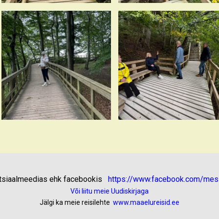
otsiaalmeedias ehk facebookis
https://www.facebook.com/mesi
Või liitu meie Uudiskirjaga
Jälgi ka meie reisilehte
www.maaelureisid.ee