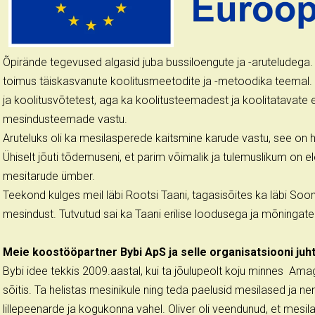
Õpirände tegevused algasid juba bussiloengute ja -aruteludega.
toimus täiskasvanute koolitusmeetodite ja -metoodika teemal
ja koolitusvõtetest, aga ka koolitusteemadest ja koolitatavate 
mesindusteemade vastu.
Aruteluks oli ka mesilasperede kaitsmine karude vastu, see on 
Ühiselt jõuti tõdemuseni, et parim võimalik ja tulemuslikum on e
mesitarude ümber.
Teekond kulges meil läbi Rootsi Taani, tagasisõites ka läbi Soo
mesindust. Tutvutud sai ka Taani erilise loodusega ja mõningate
Meie koostööpartner Bybi ApS ja selle organisatsiooni juht
Bybi idee tekkis 2009.aastal, kui ta jõulupeolt koju minnes Am
sõitis. Ta helistas mesinikule ning teda paelusid mesilased ja ne
lillepeenarde ja kogukonna vahel. Oliver oli veendunud, et mesi