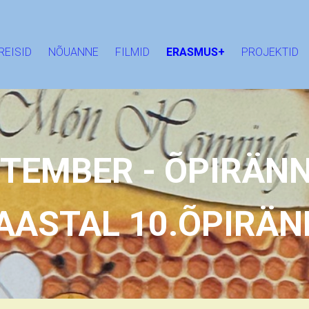
REISID
NÕUANNE
FILMID
ERASMUS+
PROJEKTID
PTEMBER - ÕPIRÄNN
.AASTAL 10.ÕPIRÄN