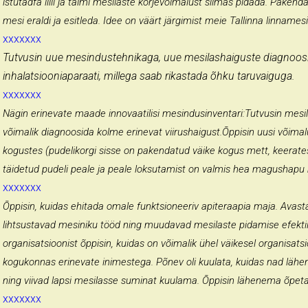
istutadfa lilli ja taimi mesilaste korjevõimalust silmas pidada. Paken
mesi eraldi ja esitleda. Idee on väärt järgimist meie Tallinna linnames
xxxxxxx
Tutvusin uue mesindustehnikaga, uue mesilashaiguste diagnoos
inhalatsiooniaparaati, millega saab rikastada õhku taruvaiguga.
xxxxxxx
Nägin erinevate maade innovaatilisi mesindusinventari:Tutvusin mesil
võimalik diagnoosida kolme erinevat viirushaigust.Õppisin uusi võima
kogustes (pudelikorgi sisse on pakendatud väike kogus mett, keerate
täidetud pudeli peale ja peale loksutamist on valmis hea magushapu
xxxxxxx
Õppisin, kuidas ehitada omale funktsioneeriv apiteraapia maja. Avasta
lihtsustavad mesiniku tööd ning muudavad mesilaste pidamise efekt
organisatsioonist õppisin, kuidas on võimalik ühel väikesel organisatsi
kogukonnas erinevate inimestega. Põnev oli kuulata, kuidas nad lähe
ning viivad lapsi mesilasse suminat kuulama. Õppisin lähenema õpeta
xxxxxxx