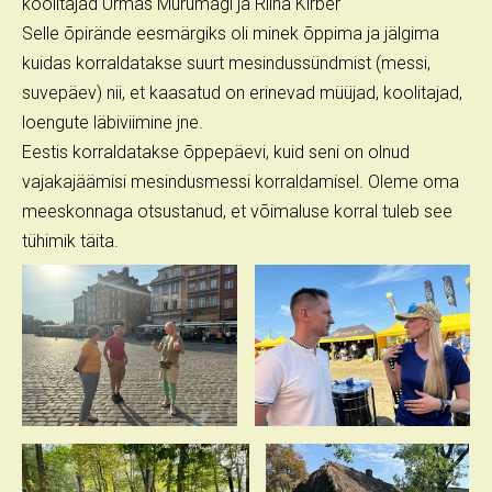
koolitajad Urmas Murumägi ja Riina Kirber
Selle õpirände eesmärgiks oli minek õppima ja jälgima
kuidas korraldatakse suurt mesindussündmist (messi,
suvepäev) nii, et kaasatud on erinevad müüjad, koolitajad,
loengute läbiviimine jne.
Eestis korraldatakse õppepäevi, kuid seni on olnud
vajakajäämisi mesindusmessi korraldamisel. Oleme oma
meeskonnaga otsustanud, et võimaluse korral tuleb see
tühimik täita.