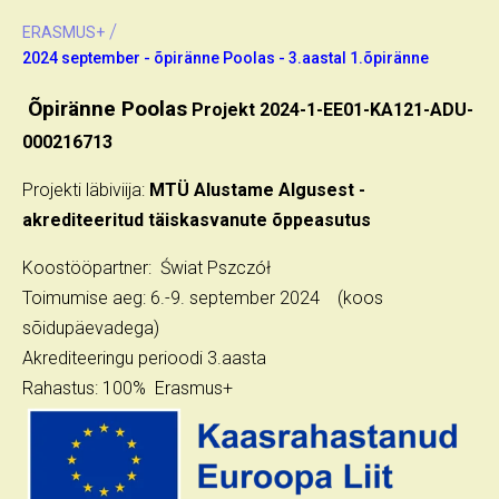
/
ERASMUS+
2024 september - õpiränne Poolas - 3.aastal 1.õpiränne
Õpiränne Poolas
Projekt 2024-1-EE01-KA121-ADU-
000216713
Projekti läbiviija:
MTÜ Alustame Algusest -
akrediteeritud täiskasvanute õppeasutus
Koostööpartner: Świat Pszczół
Toimumise aeg: 6.-9. september 2024 (koos
sõidupäevadega)
Akrediteeringu perioodi 3.aasta
Rahastus: 100% Erasmus+