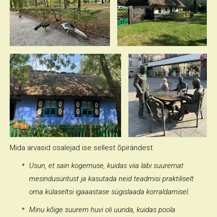
Mida arvasid osalejad ise sellest õpirändest:
Usun, et sain kogemuse, kuidas viia läbi suuremat
mesindusüritust ja kasutada neid teadmisi praktiliselt
oma külaseltsi igaaastase sügislaada korraldamisel.
Minu kõige suurem huvi oli uurida, kuidas poola