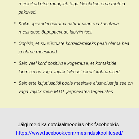
mesinikud otse müügileti taga klientidele oma tooteid
pakuvad.
Kõike õpirändel õpitut ja nähtut saan ma kasutada
mesinduse õppepäevade läbiviimisel.
Õppisin, et suurürituste korraldamiseks peab olema hea
ja ühtne meeskond
Sain veel kord positiivse kogemuse, et kontaktide
loomisel on väga vajalik "silmast silma" kohtumised.
Sain ette kujutluspildi poola mesinike elust-olust ja see on
väga vajalik meie MTÜ järgnevates tegevustes
Jälgi meid ka sotsiaalmeedias ehk facebookis
https://www.facebook.com/mesinduskoolitused/