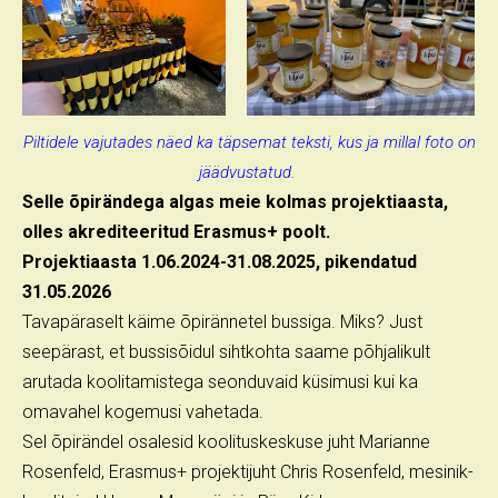
Piltidele vajutades näed ka täpsemat teksti, kus ja millal foto on
jäädvustatud.
Selle õpirändega algas meie kolmas projektiaasta,
olles akrediteeritud Erasmus+ poolt.
Projektiaasta 1.06.2024-31.08.2025, pikendatud
31.05.2026
Tavapäraselt käime õpirännetel bussiga. Miks? Just
seepärast, et bussisõidul sihtkohta saame põhjalikult
arutada koolitamistega seonduvaid küsimusi kui ka
omavahel kogemusi vahetada.
Sel õpirändel osalesid koolituskeskuse juht Marianne
Rosenfeld, Erasmus+ projektijuht Chris Rosenfeld, mesinik-