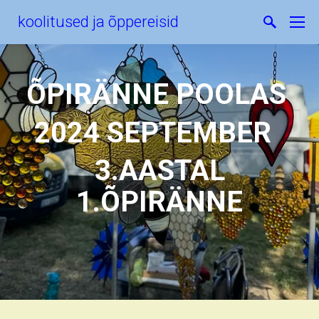
koolitused ja õppereisid
ÕPIRÄNNE POOLAS
2024 SEPTEMBER
3.AASTAL
1.ÕPIRÄNNE