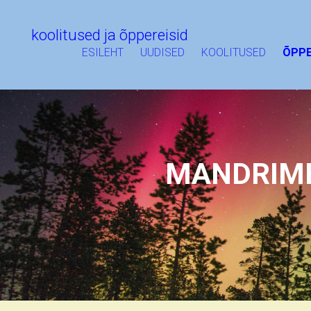
koolitused ja õppereisid
ESILEHT
UUDISED
KOOLITUSED
ÕPPE
MANDRIME