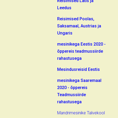
Reisimised Lätis ja
Leedus
Reisimised Poolas,
Saksamaal, Austrias ja
Ungaris
mesinikega Eestis 2020 -
õppereis teadmussiirde
rahastusega
Mesindusreisid Eestis
mesinikega Saaremaal
2020 - õppereis
Teadmussiirde
rahastusega
Mandrimesinike Talvekool