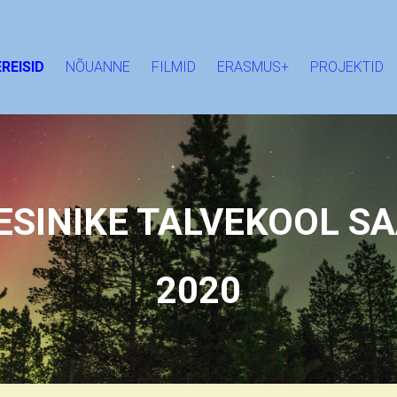
REISID
NÕUANNE
FILMID
ERASMUS+
PROJEKTID
SINIKE TALVEKOOL S
2020