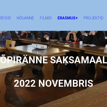
REISID
NÕUANNE
FILMID
ERASMUS+
PROJEKTID
ÕPIRÄNNE SAKSAMAA
2022 NOVEMBRIS