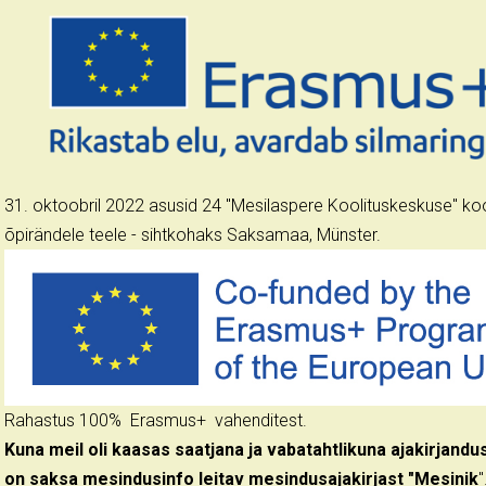
31. oktoobril 2022 asusid 24 "Mesilaspere Koolituskeskuse" koo
õpirändele teele - sihtkohaks Saksamaa, Münster.
Rahastus 100% Erasmus+ vahenditest.
Kuna meil oli kaasas saatjana ja vabatahtlikuna ajakirjandus
on saksa mesindusinfo leitav mesindusajakirjast "Mesinik