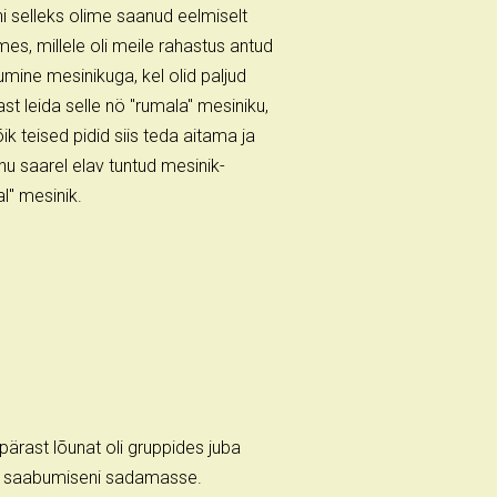
ni selleks olime saanud eelmiselt
es, millele oli meile rahastus antud
mine mesinikuga, kel olid paljud
ast leida selle nö "rumala" mesiniku,
ik teised pidid siis teda aitama ja
u saarel elav tuntud mesinik-
l" mesinik.
pärast lõunat oli gruppides juba
eva saabumiseni sadamasse.