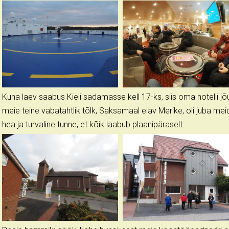
Kuna laev saabus Kieli sadamasse kell 17-ks, siis oma hotelli
meie teine vabatahtlik tõlk, Saksamaal elav Merike, oli juba me
hea ja turvaline tunne, et kõik laabub plaanipäraselt.