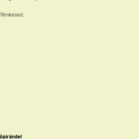
ifilmikesed.
õpirändel