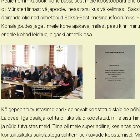
Peale hommikusööki kohe bussi, sest meie koostööpartnerid oot
oli Münsteri linnast väljapoole, heas rahulikus väikelinnas. Sak
õpirände olid nad nimetanud Saksa-Eesti mesindusfoorumiks -
Kohale jõudes jagati meile kohe ajakava, millest peeti kinni min
endale kohad leidnud, algaski ametlik osa.
Kõigepealt tutvustasime end - eelnevalt koostatud slaidide põhjal 
Laidvee. Iga osaleja kohta oli üks slaid koostatud, mille sisu Tii
ja nüüd tutvustas meid. Tiina oli meie super abiline, kes aitas p
kontaktisikuks sakslastega suhtlemisel/kavade koostamisel. Mei