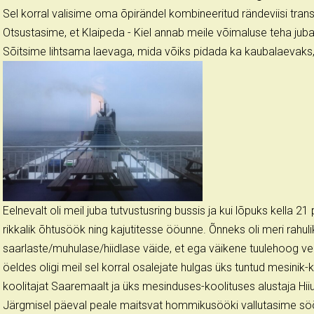
Sel korral valisime oma õpirändel kombineeritud rändeviisi trans
Otsustasime, et Klaipeda - Kiel annab meile võimaluse teha juba
Sõitsime lihtsama laevaga, mida võiks pidada ka kaubalaevaks, 
Eelnevalt oli meil juba tutvustusring bussis ja kui lõpuks kella 21
rikkalik õhtusöök ning kajutitesse ööunne. Õnneks oli meri rahulik
saarlaste/muhulase/hiidlase väide, et ega väikene tuulehoog vee
öeldes oligi meil sel korral osalejate hulgas üks tuntud mesinik-
koolitajat Saaremaalt ja üks mesinduses-koolituses alustaja Hii
Järgmisel päeval peale maitsvat hommikusööki vallutasime söö