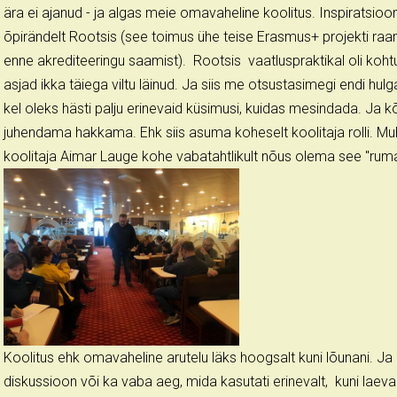
ära ei ajanud - ja algas meie omavaheline koolitus. Inspiratsioo
õpirändelt Rootsis (see toimus ühe teise Erasmus+ projekti raam
enne akrediteeringu saamist). Rootsis vaatluspraktikal oli kohtu
asjad ikka täiega viltu läinud. Ja siis me otsustasimegi endi hulg
kel oleks hästi palju erinevaid küsimusi, kuidas mesindada. Ja kõ
juhendama hakkama. Ehk siis asuma koheselt koolitaja rolli. Muh
koolitaja Aimar Lauge kohe vabatahtlikult nõus olema see "ruma
Koolitus ehk omavaheline arutelu läks hoogsalt kuni lõunani. Ja 
diskussioon või ka vaba aeg, mida kasutati erinevalt, kuni la