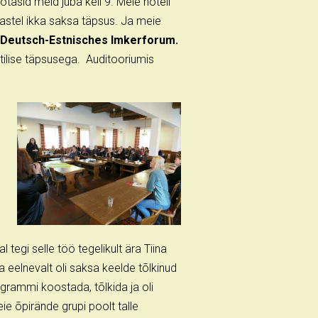
asid meid juba kell 9. Meie hotell
slastel ikka saksa täpsus. Ja meie
Deutsch-Estnisches Imkerforum.
utilise täpsusega. Auditooriumis
tegi selle töö tegelikult ära Tiina
na eelnevalt oli saksa keelde tõlkinud
rogrammi koostada, tõlkida ja oli
e õpirände grupi poolt talle