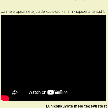
Ja meie õpirännete juurde kuuluvad ka filmiklippidena tehtud lüh
Lühikokkuvõte meie tegevustest 