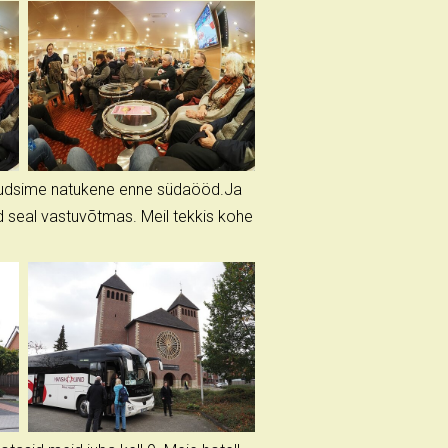
 jõudsime natukene enne südaööd.Ja
id seal vastuvõtmas. Meil tekkis kohe