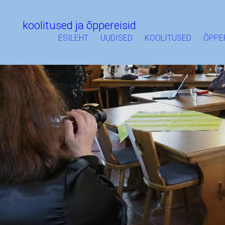
koolitused ja õppereisid
ESILEHT
UUDISED
KOOLITUSED
ÕPPE