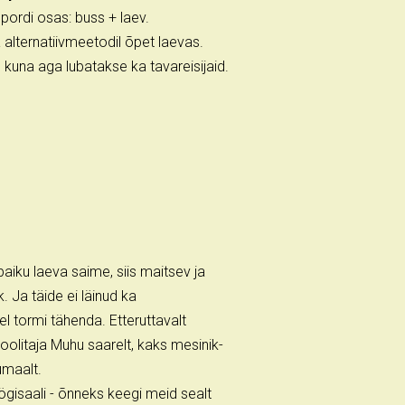
pordi osas: buss + laev.
 alternatiivmeetodil õpet laevas.
kuna aga lubatakse ka tavareisijaid.
 paiku laeva saime, siis maitsev ja
. Ja täide ei läinud ka
l tormi tähenda. Etteruttavalt
koolitaja Muhu saarelt, kaks mesinik-
umaalt.
gisaali - õnneks keegi meid sealt