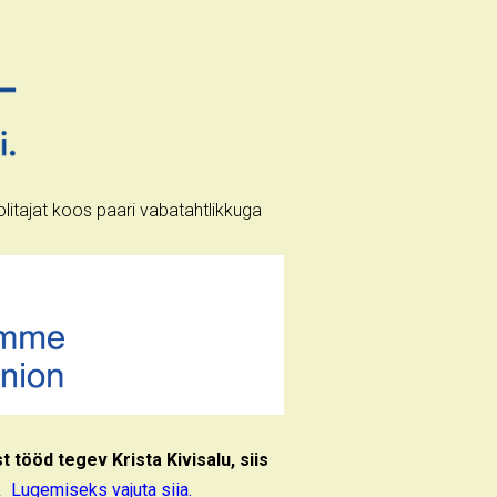
litajat koos paari vabatahtlikkuga
t tööd tegev Krista Kivisalu, siis
".
Lugemiseks vajuta siia.