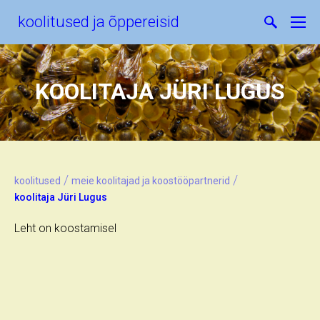
koolitused ja õppereisid
KOOLITAJA JÜRI LUGUS
/
/
koolitused
meie koolitajad ja koostööpartnerid
koolitaja Jüri Lugus
Leht on koostamisel