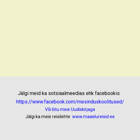
Jälgi meid ka sotsiaalmeedias ehk facebookis
https://www.facebook.com/mesinduskoolitused/
Või liitu meie Uudiskirjaga
Jälgi ka meie reisilehte
www.maaelureisid.ee