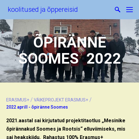
koolitused ja õppereisid
ÕPIRÄNNE
SOOMES 2022
/
/
ERASMUS+
VÄIKEPROJEKT ERASMUS+
2022 aprill - õpiränne Soomes
2021.aastal sai kirjutatud projektitaotlus „Mesinike
õpirännakud Soomes ja Rootsis“ elluviimiseks, mis
sai heakskiidu. Rahastus 100% Erasmus+