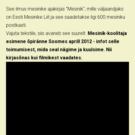
See ilmus mesinike ajakirjas "Mesinik", mille väljaandjaks
on Eesti Mesinike Liit ja see saadetakse ligi 600 mesiniku
postkasti.
Vajuta tekstile, siis avaneb see suurelt.
Mesinik-koolitaja
esimene õpiränne Soomes aprill 2012 - infot selle
toimumisest, mida seal nägime ja kuulsime. Nii
kirjasõnas kui filmikest vaadates.