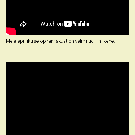
Meie aprillikuise õpirännakust on valminud filmikene.