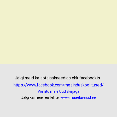
Jälgi meid ka sotsiaalmeedias ehk facebookis
https://www.facebook.com/mesinduskoolitused/
Või liitu meie Uudiskirjaga
Jälgi ka meie reisilehte
www.maaelureisid.ee