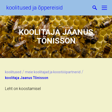
koolitused ja õppereisid
KOOLITAJA JAANUS
TÕNISSON
/
/
koolitused
meie koolitajad ja koostööpartnerid
koolitaja Jaanus Tõnisson
Leht on koostamisel